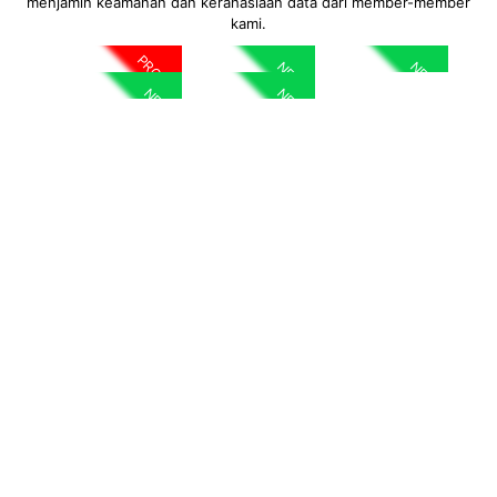
menjamin keamanan dan kerahasiaan data dari member-member
kami.
PROMO
NEW
NEW
NEW
NEW