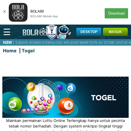
×
BOLA88
Download
BOLA88 Mobile App
☰
DESKTOP
MASUK
NEW :
ATIS BIAYA ADMIN! DOWNLOAD APLIKASI WARP DI PLAY STORE UNTUK ANTI BLOKIR LI
Home
Togel
Mainkan permainan Lotto Online Terlengkap hanya untuk pecinta
tebak nomor berhadiah. Dengan system enkripsi tingkat tinggi